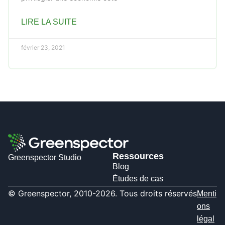
LIRE LA SUITE
février 23, 2021
Ressources
Greenspector Studio
Blog
Études de cas
© Greenspector, 2010-2026. Tous droits réservés
Menti
ons
légal