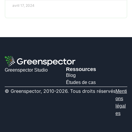
avril 17, 2024
Ressources
Greenspector Studio
Blog
Études de cas
© Greenspector, 2010-2026. Tous droits réservés
Menti
ons
légal
es