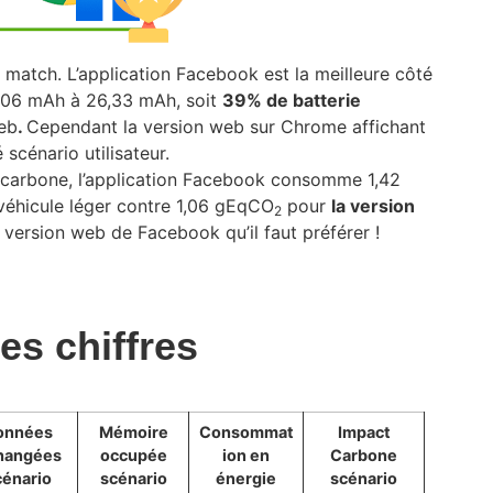
match. L’application Facebook est la meilleure côté
4,06 mAh à 26,33 mAh, soit
39% de batterie
eb
.
Cependant la version web sur Chrome affichant
 scénario utilisateur.
ct carbone, l’application Facebook consomme 1,42
n véhicule léger contre 1,06 gEqCO
pour
la version
2
a version web de Facebook qu’il faut préférer !
es chiffres
onnées
Mémoire
Consommat
Impact
hangées
occupée
ion en
Carbone
cénario
scénario
énergie
scénario