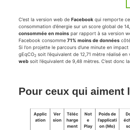
C’est la version web de
Facebook
qui remporte ce 
consommation d’énergie sur un score global de 1
consommée en moins
par rapport à sa version w
Facebook consomme
71% moins de données
côté
Si l’on projette le parcours d’une minute en impa
gEqCO
soit l’équivalent de 12,71 mètre réalisé e
2
web
soit l’équivalent de 9,48 mètres. C’est donc l
Pour ceux qui aiment l
Applic
Ver
Téléc
Not
Poids de
D
ation
sion
harge
e
l’applicati
éc
ment
Play
on (Mo)
s