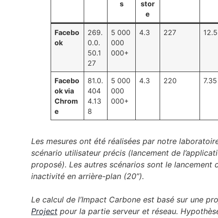
s
stor
e
Facebo
269.
5 000
4.3
227
12.
ok
0.0.
000
50.1
000+
27
Facebo
81.0.
5 000
4.3
220
7.35
ok via
404
000
Chrom
4.13
000+
e
8
Les mesures ont été réalisées par notre laboratoir
scénario utilisateur précis (lancement de l’applic
proposé). Les autres scénarios sont le lancement de
inactivité en arrière-plan (20”).
Le calcul de l’Impact Carbone est basé sur une p
Project
pour la partie serveur et réseau. Hypothèse