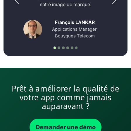
Témoignage précédent
Témoign
notre image de marque.
François LANKAR
Applications Manager,
Bouygues Telecom
Prêt à améliorer la qualité de
votre app comme jamais
auparavant ?
Demander une démo