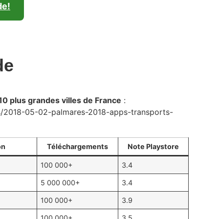
de!
de
10 plus grandes villes de France
:
les/2018-05-02-palmares-2018-apps-transports-
on
Téléchargements
Note Playstore
100 000+
3.4
5 000 000+
3.4
100 000+
3.9
100 000+
3.5