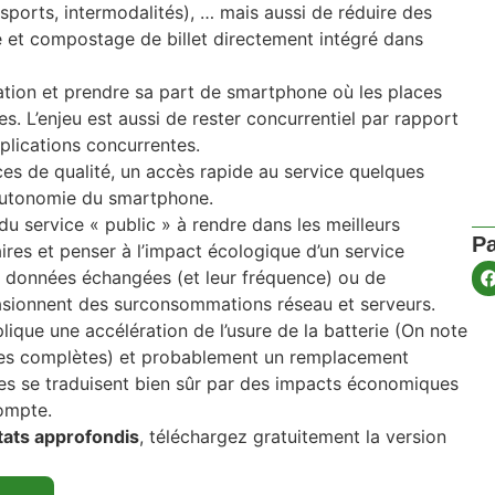
nsports, intermodalités), … mais aussi de réduire des
e et compostage de billet directement intégré dans
lication et prendre sa part de smartphone où les places
es. L’enjeu est aussi de rester concurrentiel par rapport
plications concurrentes.
es de qualité, un accès rapide au service quelques
l’autonomie du smartphone.
du service « public » à rendre dans les meilleurs
Pa
ires et penser à l’impact écologique d’un service
es données échangées (et leur fréquence) ou de
ccasionnent des surconsommations réseau et serveurs.
ique une accélération de l’usure de la batterie (On note
es complètes) et probablement un remplacement
s se traduisent bien sûr par des impacts économiques
compte.
ltats approfondis
, téléchargez gratuitement la version