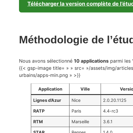
Télécharger la version complète de l’étu
Méthodologie de l’étu
Nous avons sélectionné
10 applications
parmi les
{{< gsp-image title= » » src= »/assets/img/artic
urbains/apps-min.png » >}}
Application
Ville
Versi
Lignes d’Azur
Nice
2.0.20.1125
RATP
Paris
4.4-rc3
RTM
Marseille
3.6.1
STAR
Rennes
1.4.0