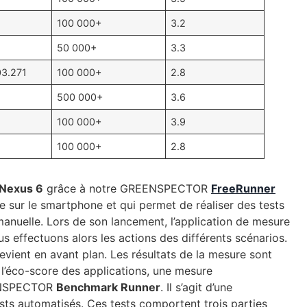
100 000+
3.2
50 000+
3.3
3.271
100 000+
2.8
500 000+
3.6
100 000+
3.9
0
100 000+
2.8
Nexus 6
grâce à notre GREENSPECTOR
FreeRunner
llée sur le smartphone et qui permet de réaliser des tests
nuelle. Lors de son lancement, l’application de mesure
s effectuons alors les actions des différents scénarios.
revient en avant plan. Les résultats de la mesure sont
l’éco-score des applications, une mesure
EENSPECTOR
Benchmark Runner
. Il s’agit d’une
ests automatisés. Ces tests comportent trois parties