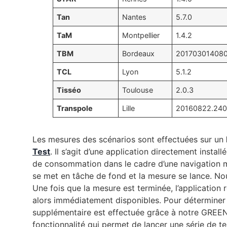
Tan
Nantes
5.7.0
TaM
Montpellier
1.4.2
TBM
Bordeaux
201703014080
TCL
Lyon
5.1.2
Tisséo
Toulouse
2.0.3
Transpole
Lille
20160822.24
Les mesures des scénarios sont effectuées sur un
Test
. Il s’agit d’une application directement insta
de consommation dans le cadre d’une navigation ma
se met en tâche de fond et la mesure se lance. Nou
Une fois que la mesure est terminée, l’application 
alors immédiatement disponibles. Pour déterminer 
supplémentaire est effectuée grâce à notre GR
fonctionnalité qui permet de lancer une série de t