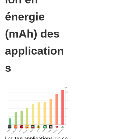
énergie
(mAh) des
application
s
Les
top applications
de ce