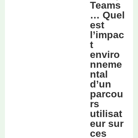
Teams
… Quel
est
l’impac
t
enviro
nneme
ntal
d’un
parcou
rs
utilisat
eur sur
ces