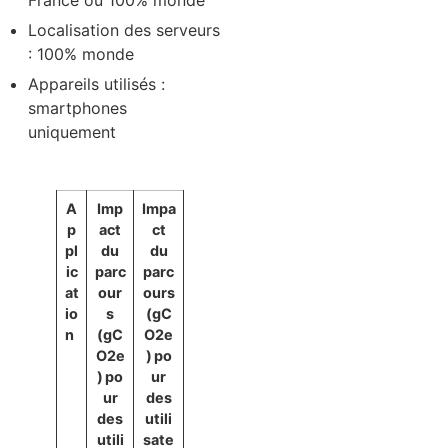
France ou 100% monde
Localisation des serveurs
: 100% monde
Appareils utilisés :
smartphones
uniquement
A
Imp
Impa
p
act
ct
pl
du
du
ic
parc
parc
at
our
ours
io
s
(gC
n
(gC
O2e
O2e
) po
) po
ur
ur
des
des
utili
utili
sate