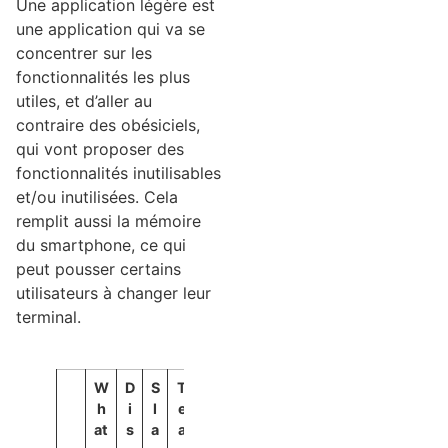
Une application légère est
une application qui va se
concentrer sur les
fonctionnalités les plus
utiles, et d’aller au
contraire des obésiciels,
qui vont proposer des
fonctionnalités inutilisables
et/ou inutilisées. Cela
remplit aussi la mémoire
du smartphone, ce qui
peut pousser certains
utilisateurs à changer leur
terminal.
W
D
S
T
h
i
l
e
at
s
a
a