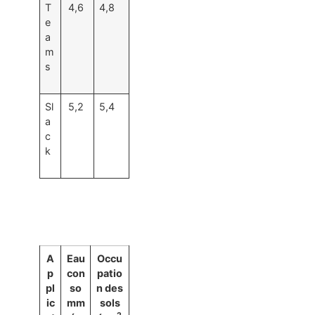
T
4,6
4,8
e
a
m
s
Sl
5,2
5,4
a
c
k
A
Eau
Occu
p
con
patio
pl
so
n des
ic
mm
sols