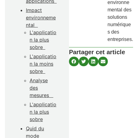
applications
environne
Impact
mental des
environneme
solutions
ntal
numérique
L'applicatio
s des
n la plus
entreprises.
sobre
Partager cet article
L'applicatio
n la moins
sobre
Analyse
des
mesures
L'applicatio
n la plus
sobre
Quid du
mode