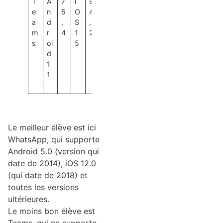
T
A
7
i
9
e
n
5
O
4
a
d
,
S
,
m
r
4
1
2
s
oi
5
d
1
1
Le meilleur élève est ici
WhatsApp, qui supporte
Android 5.0 (version qui
date de 2014), iOS 12.0
(qui date de 2018) et
toutes les versions
ultérieures.
Le moins bon élève est