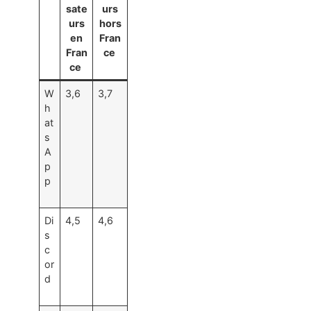
sate
urs
urs
hors
en
Fran
Fran
ce
ce
W
3,6
3,7
h
at
s
A
p
p
Di
4,5
4,6
s
c
or
d