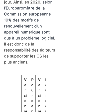
jour. Ainsi, en 2020,
selon
l’Eurobaromètre de la
Commission européenne
19% des motifs de
renouvellement d’un
appareil numérique sont
dus à un problème logiciel
.
Il est donc de la
responsabilité des éditeurs
de supporter les OS les
plus anciens.
V
P
V
P
e
o
e
o
r
u
r
u
si
r
si
r
o
c
o
c
n
e
n
e
m
n
m
n