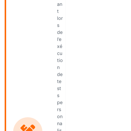
an
t
lor
s
de
l’e
xé
cu
tio
n
de
te
st
s
pe
rs
on
na
lis