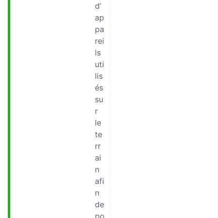
d’
ap
pa
rei
ls
uti
lis
és
su
r
le
te
rr
ai
n
afi
n
de
po