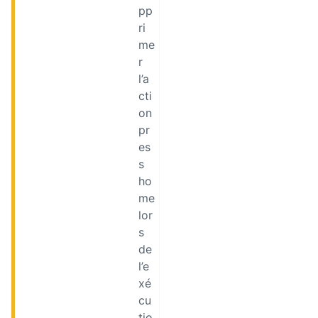
pp
ri
me
r
l’a
cti
on
pr
es
s
ho
me
lor
s
de
l’e
xé
cu
tio