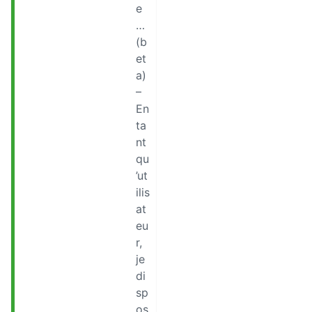
e
…
(b
et
a)
–
En
ta
nt
qu
’ut
ilis
at
eu
r,
je
di
sp
os