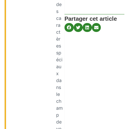
de
s
ca
Partager cet article
ra
ct
èr
es
sp
éci
au
x
da
ns
le
ch
am
p
de
vo