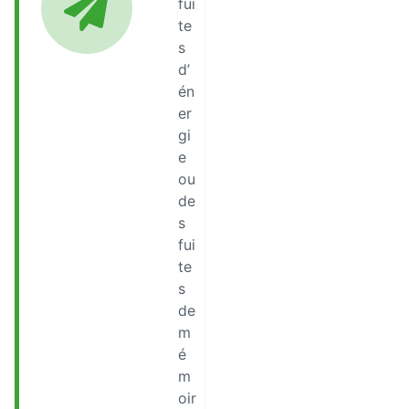
fui
te
s
d’
én
er
gi
e
ou
de
s
fui
te
s
de
m
é
m
oir