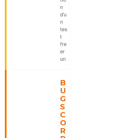
n
d’u
n
tes
t
fre
er
un
B
U
G
S
C
O
R