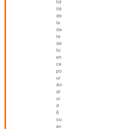
lid
ité
de
la
da
te
de
lic
en
ce
po
ur
An
dr
oi
d
6
ou
av