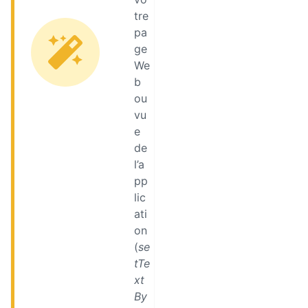
tre
pa
ge
We
b
ou
vu
e
de
l’a
pp
lic
ati
on
(
se
tTe
xt
By