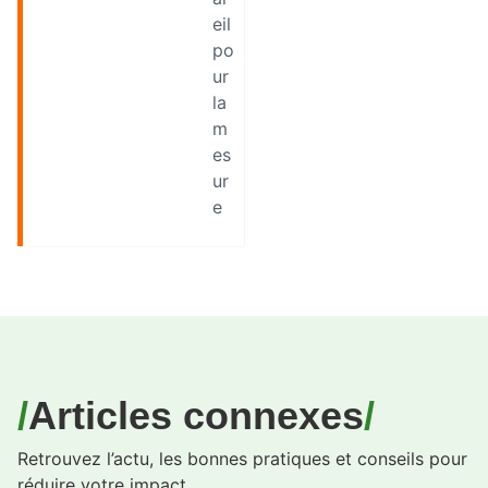
eil
po
ur
la
m
es
ur
e
Articles connexes
Retrouvez l’actu, les bonnes pratiques et conseils pour
réduire votre impact