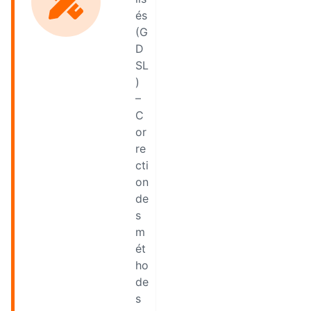
és
(G
D
SL
)
–
C
or
re
cti
on
de
s
m
ét
ho
de
s