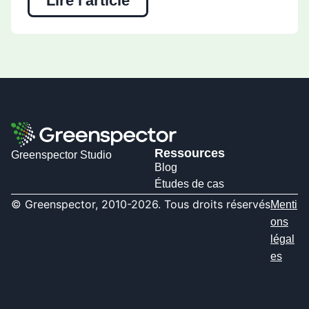
Lire l'article
Ressources
Greenspector Studio
Blog
Études de cas
© Greenspector, 2010-2026. Tous droits réservés
Menti
ons
légal
es