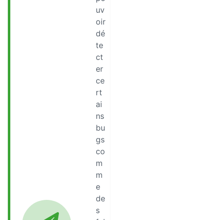
uv
oir
dé
te
ct
er
ce
rt
ai
ns
bu
gs
co
m
m
e
de
s