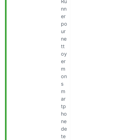
Ru
nn
er
po
ur
ne
tt
oy
er
m
on
s
m
ar
tp
ho
ne
de
te