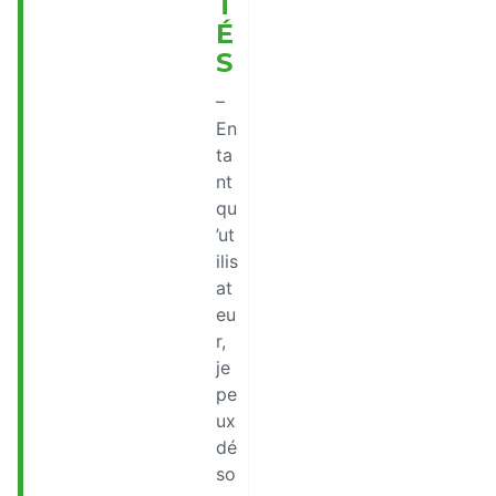
T
É
S
–
En
ta
nt
qu
’ut
ilis
at
eu
r,
je
pe
ux
dé
so