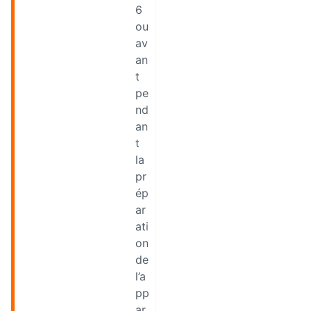
6
ou
av
an
t
pe
nd
an
t
la
pr
ép
ar
ati
on
de
l’a
pp
ar