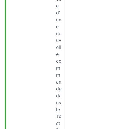
e
d’
un
e
no
uv
ell
e
co
m
m
an
de
da
ns
le
Te
st