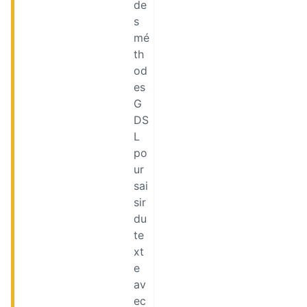
de
s
mé
th
od
es
G
DS
L
po
ur
sai
sir
du
te
xt
e
av
ec