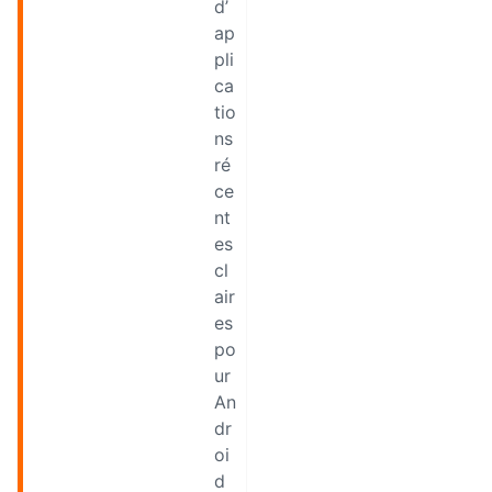
d’
ap
pli
ca
tio
ns
ré
ce
nt
es
cl
air
es
po
ur
An
dr
oi
d